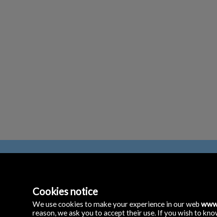
Cookies notice
emas led
C/ La Tanda, 29
We use cookies to make your experience in our web
www
12530 Burriana, Caste
reason, we ask you to accept their use. If you wish to kn
Espagne