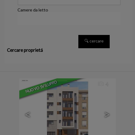
Camere da letto
Cercare proprietá
NUOVO SVILUPPO
4
<
>