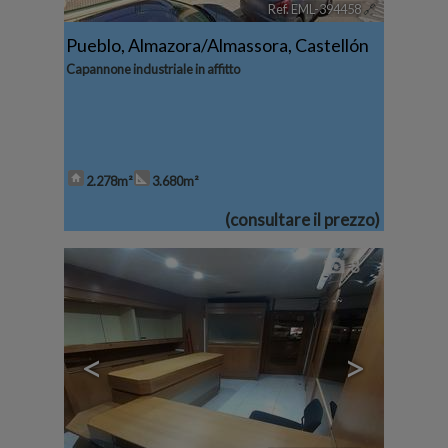
Ref. EML-394458
🔗
Pueblo
,
Almazora/Almassora
,
Castellón
Capannone industriale in affitto
2.278m²
3.680m²
(consultare il prezzo)
8
<
>