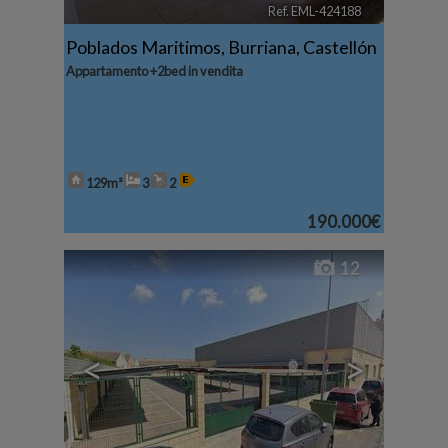
Ref. EML-424188
🔗
Poblados Maritimos
,
Burriana
,
Castellón
Appartamento +2bed in vendita
129m²
3
2
190.000€
12
<
>