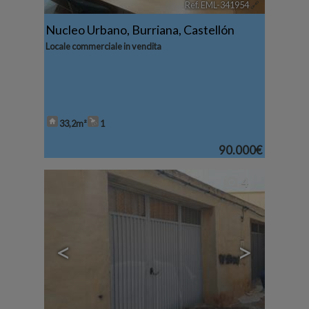
Ref. EML-341954
🔗
Nucleo Urbano
,
Burriana
,
Castellón
Locale commerciale in vendita
33,2m²
1
90.000€
4
<
>