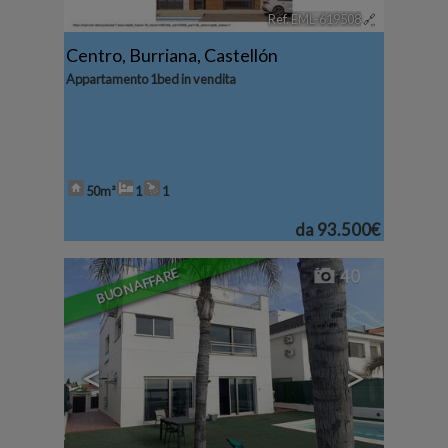
Ref. EML-619508
🔗
Centro
,
Burriana
,
Castellón
Appartamento 1bed in vendita
50m²
1
1
da
93.500€
BUON AFFARE
40
<
>