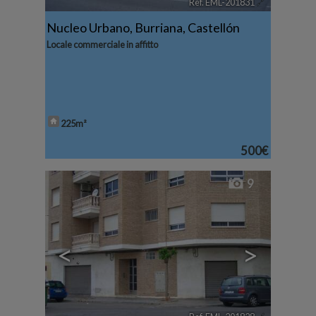
Ref. EML-201831
🔗
Nucleo Urbano
,
Burriana
,
Castellón
Locale commerciale in affitto
225m²
500€
9
<
>