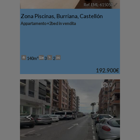
Ref. EML-615050
🔗
Zona Piscinas
,
Burriana
,
Castellón
Appartamento +2bed in vendita
140m²
3
2
192.900€
7
<
>