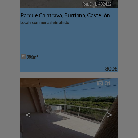
Ref. EML-482422
🔗
Parque Calatrava
,
Burriana
,
Castellón
Locale commerciale in affitto
386m²
800€
31
<
>