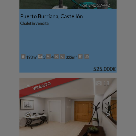
Ref. EML-559442
🔗
Puerto Burriana
,
Castellón
Chalet in vendita
193m²
3
4
322m²
525.000€
18
VENDUTO
<
>