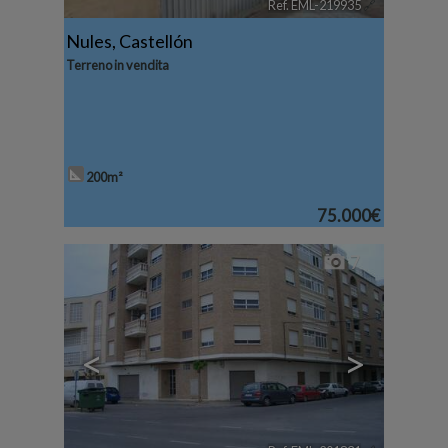
Ref. EML-219935
🔗
Nules
,
Castellón
Terreno in vendita
200m²
75.000€
7
<
>