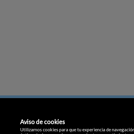
Aviso de cookies
emas led
Utilizamos cookies para que tu experiencia de navegació
C/ La Tanda, 29