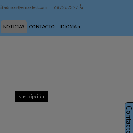
admon@emasled.com
687262397
NOTICIAS
CONTACTO
IDIOMA
Contact